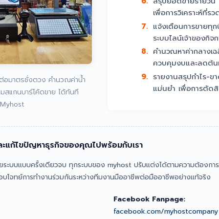
6.
สรุปยอดขายรายวัน 
เพื่อการวิเคราะห์ที่รวด
7.
แจ้งเตือนการขายทุกบ
ระบบไลน์เจ้าของกิจก
8.
คำนวณหาค่ากลางเฉลี
ควบคุมงบและลดต้น
9.
รายงานสรุปกำไร-ขา
ต่อมาตรชั่งตวง คำนวณค่าน้ำ
แม่นยำ เพื่อการตัดส
อมสแกนบาร์โค้ดขาย ได้ทันที
Myhost
ะแก้ไขปัญหาธุรกิจของคุณไปพร้อมกับเรา
รขายระบบแบบครั้งเดียวจบ ทุกระบบของ myhost ปรับแต่งได้ตามความต้องกา
ตอบโจทย์การทำงานร่วมกันระหว่างทีมงานมืออาชีพต่อมืออาชีพอย่างแท้จริง
Facebook Fanpage:
facebook.com/myhostcompany