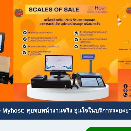
 Myhost: คุยจบหน้างานจริง อุ่นใจในบริการระยะย