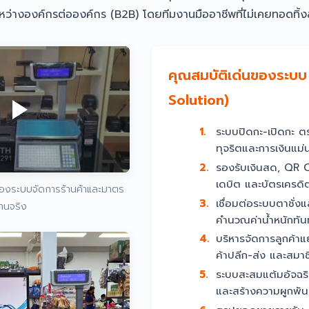
่างองค์กรต่อองค์กร (B2B) โดยทีมงานมืออาชีพที่ไม่เคยทอดทิ้งล
คุณสมบัติเด่นของระบ
Solution)
1.
ระบบปิดกะ-เปิดกะ 
ทุจริตและการเงินแม่
2.
รองรับเงินสด, QR 
เดบิต และบัตรเครดิ
ของระบบจัดการร้านค้าและมาตร
3.
เชื่อมต่อระบบตาชั่ง
านจริง
คำนวณค่าน้ำหนักทันท
4.
บริหารจัดการลูกค้าแ
ค้าปลีก-ส่ง และสมาช
5.
ระบบสะสมแต้มอัจฉริย
และสร้างความผูกพัน