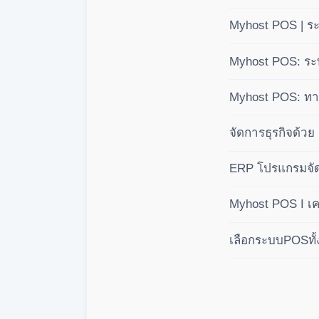
แบบมืออาชีพ 3 
Myhost POS | ร
(BOM)
Myhost POS: ระบ
คำนวณปันผลอัตโนม
Myhost POS: ทางเ
บัญชีเชิงลึก คุมก
จัดการธุรกิจด้ว
ระบบสากล
ERP โปรแกรมจัด
Myhost POS I เคร
เลือกระบบPOSทั้