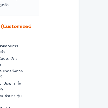
ูกค้า
บ (Customized
ตรวจสอบการ
นยำ
Code, บัตร
ต
และมาตรชั่งตวง
ี
ยกประเภท ทั้ง
ิก
ะ ช่วยกระตุ้น