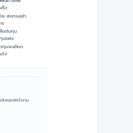
Real-time
เร็ว
ิล ส่งตรงเข้า
าร
่ยต้นทุน
ทุนแฝง
ดทุนละเอียด
ินใจ
รจริงของหน้างาน