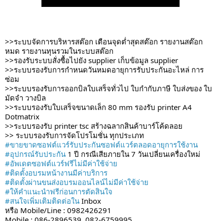
>>ระบบจัดการบริหารสต๊อก เตือนจุดต่ำสุดสต๊อก รายงานสต๊อก
หมด รายงานทุนรวมในระบบสต๊อก
>>รองรับระบบสั่งซื้อไปยัง supplier เก็บข้อมูล supplier
>>ระบบรองรับการกำหนดวันหมดอายุการรับประกันอะไหล่ การ
ซ่อม
>>ระบบรองรับการออกบิลใบเสร็จทั่วไป ใบกำกับภาษี ใบส่งของ ใบ
มัดจำ วางบิล
>>ระบบรองรับใบเสร็จขนาดเล็ก 80 mm รองรับ printer A4
Dotmatrix
>>ระบบรองรับ printer tsc สร้างฉลากสินค้าบาร์โค้ดลอย
>> ระบบรองรับการจัดโปรโมชั่น ทุกประเภท
#ขายขาดซอฟต์แวร์รับประกันซอฟต์แวร์ตลอดอายุการใช้งาน
#อุปกรณ์รับประกัน
1 ปี กรณีเสียภายใน 7 วันเปลี่ยนเครื่องใหม่
#อัพเดตซอฟต์แวร์ฟรีไม่มีค่าใช้จ่าย
#ติดตั้งอบรมหน้างานมีค่าบริการ
#ติดตั้งผ่านขนส่งอบรมออนไลน์ไม่มีค่าใช้จ่าย
#ให้คำแนะนำฟรีก่อนการตัดสินใจ
#สนใจเพิ่มเติมติดต่อใน
Inbox
หรือ Mobile/Line : 0982426291
Mobile : 086-2896539, 082-6759995