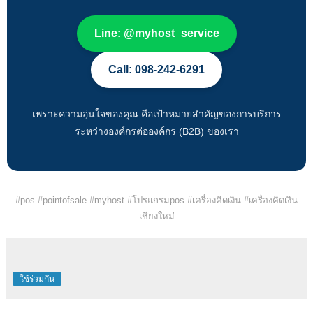
Line: @myhost_service
Call: 098-242-6291
เพราะความอุ่นใจของคุณ คือเป้าหมายสำคัญของการบริการ
ระหว่างองค์กรต่อองค์กร (B2B) ของเรา
#pos #pointofsale #myhost #โปรแกรมpos #เครื่องคิดเงิน #เครื่องคิดเงิน
เชียงใหม่
ใช้ร่วมกัน