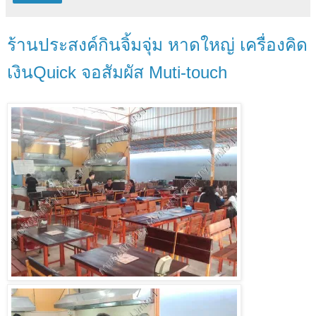
ร้านประสงค์กินจิ้มจุ่ม หาดใหญ่ เครื่องคิด
เงินQuick จอสัมผัส Muti-touch