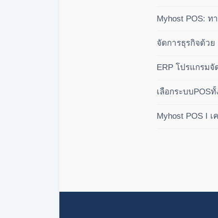
คำนวณปันผลอัตโนม
Myhost POS: ทางเ
บัญชีเชิงลึก คุมก
จัดการธุรกิจด้ว
ระบบสากล
ERP โปรแกรมจัด
เลือกระบบPOSทั้
Myhost POS I เคร