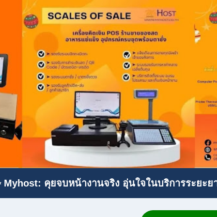
 Myhost: คุยจบหน้างานจริง อุ่นใจในบริการระยะย