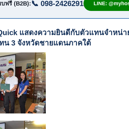
📞 098-2426291
บฟรี (B2B):
LINE: @myhos
น Quick แสดงความยินดีกับตัวแทนจำหน่า
ทน 3 จังหวัดชายแดนภาคใต้