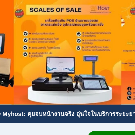
 Myhost: คุยจบหน้างานจริง อุ่นใจในบริการระยะย