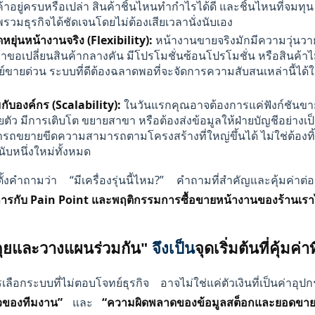
าอยู่ครบหรือเปล่า สินค้าชิ้นไหนทำกำไรได้ดี และชิ้นไหนที่จมทุน เพ
รวมธุรกิจได้ชัดเจนโดยไม่ต้องเสียเวลานั่งนับเอง
หยุ่นหน้างานจริง (Flexibility):
หน้างานขายจริงมักมีความวุ่นวาย
้าขอเปลี่ยนสินค้ากลางคัน มีโปรโมชั่นซ้อนโปรโมชั่น หรือสินค้าไม
ีย์ขายด่วน ระบบที่ดีต้องฉลาดพอที่จะจัดการความสับสนเหล่านี้ได้ใน
กับองค์กร (Scalability):
ในวันแรกคุณอาจต้องการแค่ฟังก์ชันขาย
ายตัว มีการเติบโต ขยายสาขา หรือต้องส่งข้อมูลให้ฝ่ายบัญชีอย่างเ
ถขยายขีดความสามารถตามโครงสร้างที่ใหญ่ขึ้นได้ ไม่ใช่ต้องทิ
้นนับหนึ่งใหม่ทั้งหมด
ะตั้งคำถามว่า “มีเครื่องรุ่นนี้ไหม?” คำถามที่สำคัญและคุ้มค่าต
การกับ Pain Point และพฤติกรรมการซื้อขายหน้างานของร้านเราได
คุยและวางแผนร่วมกัน"
จึงเป็น
จุดเริ่มต้นที่คุ้มค่าท
ือกระบบที่ไม่ตอบโจทย์ธุรกิจ อาจไม่ใช่แค่ตัวเงินที่เป็นค่าอ
วของทีมงาน”
และ
“ความผิดพลาดของข้อมูลสต็อกและยอดขาย