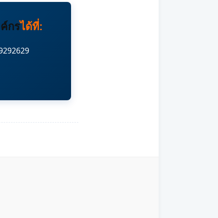
ค์กร
ได้ที่:
-9292629