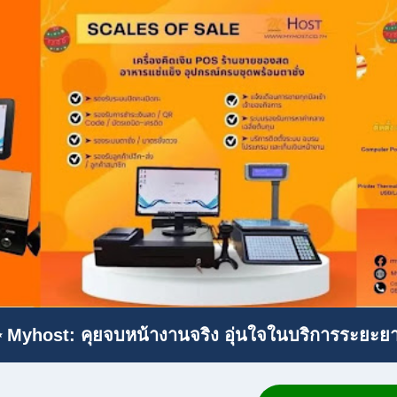
 Myhost: คุยจบหน้างานจริง อุ่นใจในบริการระยะย