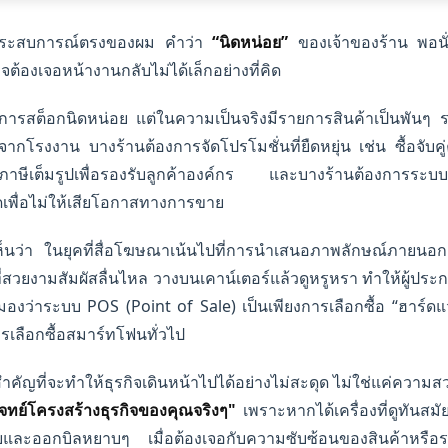
กประสบการณ์ตรงของผม คำว่า
“นิดหน่อย”
ของเจ้าของร้าน พอนั
รกิจต้องเจอหน้างานกลับไม่ได้เล็กอย่างที่คิด
ารสต็อกนิดหน่อย แต่ในความเป็นจริงมีรายการสินค้าเป็นพันๆ รา
จากโรงงาน บางร้านต้องการจัดโปรโมชั่นที่ยืดหยุ่น เช่น ซื้อจับค
ภาษีเต็มรูปเพื่อรองรับลูกค้าองค์กร และบางร้านต้องการระบบแจ้
ดเพื่อไม่ให้เสียโอกาสทางการขาย
ห้เห็นว่า ในยุคที่สื่อโฆษณาเน้นไปที่การนำเสนอภาพลักษณ์ภายน
อที่สวยงามสัมผัสลื่นไหล วางบนเคาน์เตอร์แล้วดูหรูหรา ทำให้ผู้
งว่าระบบ POS (Point of Sale) เป็นเพียงการเลือกซื้อ “ฮาร์ดแวร์
การเลือกซื้อสมาร์ทโฟนทั่วไป
งสำคัญที่จะทำให้ธุรกิจเดินหน้าไปได้อย่างไม่สะดุด ไม่ใช่แค่ควา
ทย์โครงสร้างธุรกิจของคุณจริงๆ"
เพราะหากได้เครื่องที่ดูทันสมั
ยและออกบิลหยาบๆ เมื่อต้องเจอกับความซับซ้อนของสินค้าหรือ