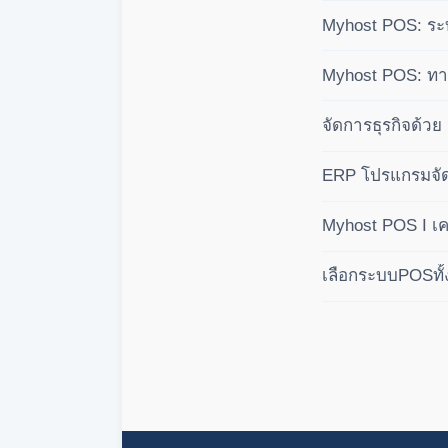
Myhost POS: ระบ
คำนวณปันผลอัตโนม
Myhost POS: ทางเ
บัญชีเชิงลึก คุมก
จัดการธุรกิจด้ว
ระบบสากล
ERP โปรแกรมจัด
Myhost POS I เคร
เลือกระบบPOSทั้