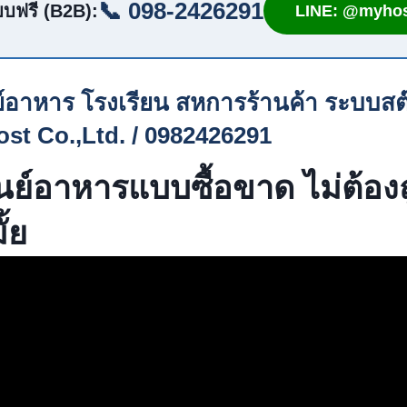
📞 098-2426291
บฟรี (B2B):
LINE: @myhos
์อาหาร โรงเรียน สหการร้านค้า ระบบสต๊
st Co.,Ltd. / 0982426291
ย์อาหารแบบซื้อขาด ไม่ต้องถ
ั้ย