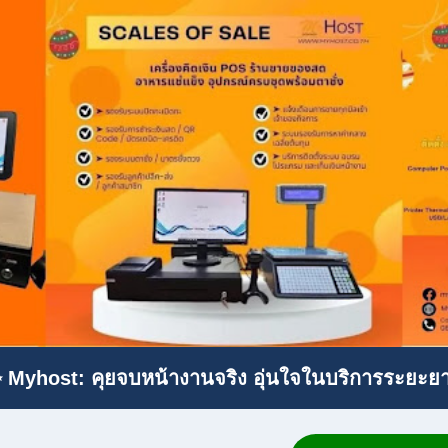
 Myhost: คุยจบหน้างานจริง อุ่นใจในบริการระยะย