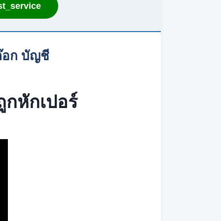
t_service
อก บัญชี
ูกหักเปอร์