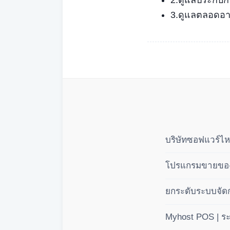
3.ดูแลตลอดอาย
บริษัทซอฟแวร์ไห
โปรแกรมขายของส
ยกระดับระบบจัดก
แบบมืออาชีพ 3 
Myhost POS | ร
(BOM)