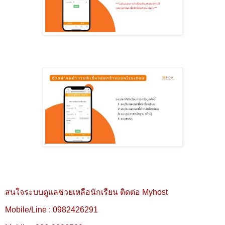
สนใจระบบดูแลช่วยเหลือนักเรียน ติดต่อ Myhost
Mobile/Line : 0982426291