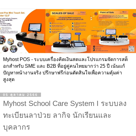
Myhost POS - ระบบเครื่องคิดเงินสดและโปรแกรมจัดการสต็
อกสำหรับ SME และ B2B ที่อยู่คู่คนไทยมากว่า 25 ปี เน้นแก้
ปัญหาหน้างานจริง ปรึกษาฟรีก่อนตัดสินใจเพื่อความคุ้มค่า
สูงสุด
05 ตุลาคม 2566
Myhost School Care System I ระบบลง
ทะเบียนลาป่วย ลากิจ นักเรียนและ
บุคลากร