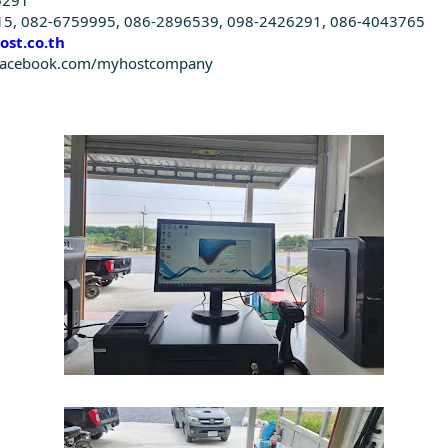
15, 082-6759995, 086-2896539, 098-2426291, 086-4043765
st.co.th
ww.facebook.com/myhostcompany