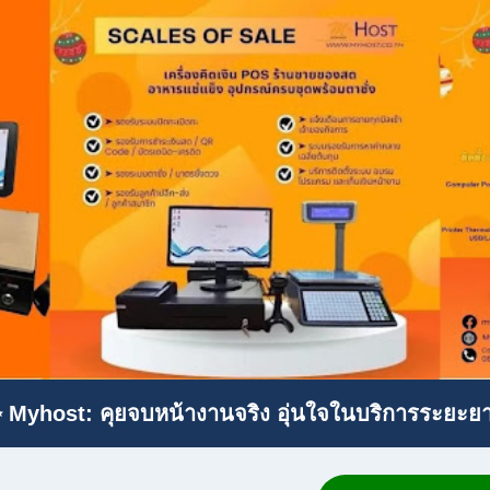
 Myhost: คุยจบหน้างานจริง อุ่นใจในบริการระยะย