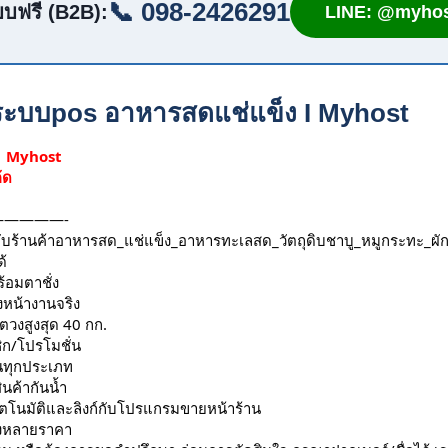
📞 098-2426291
บฟรี (B2B):
LINE: @myhos
ิน ระบบpos อาหารสดแช่แข็ง I Myhost
 | Myhost
้ด
————-
กับร้านค้าอาหารสด_แช่แข็ง_อาหารทะเลสด_วัตถุดิบชาบู_หมูกระทะ_ผัก
้ 
้อมตาชั่ง
งหน้างานจริง
ตวงสูงสุด 40 กก.
ิก/โปรโมชั่น
นทุกประเภท
ินค้ากันน้ำ
ัตโนมัติและลิงก์กับโปรแกรมขายหน้าร้าน
่งหลายราคา