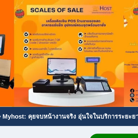
 Myhost: คุยจบหน้างานจริง อุ่นใจในบริการระยะย