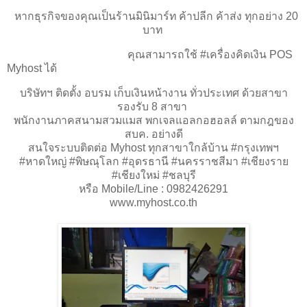
หากธุรกิจของคุณเป็นร้านมินิมาร์ท ค้าปลีก ค้าส่ง ทุกอย่าง 20
บาท
คุณสามารถใช้ #เครื่องคิดเงิน POS
Myhost ได้
บริษัทฯ ติดตั้ง อบรม เก็บเงินหน้างาน ทั่วประเทศ ด้วยสาขา
รองรับ 8 สาขา
พนักงานภาคสนามสวมแมส พกเจลแอลกอฮอลล์ ตามกฎของ
สบค. อย่างดี
สนใจระบบติดต่อ Myhost ทุกสาขาใกล้บ้าน #กรุงเทพฯ
#หาดใหญ่ #พิษณุโลก #อุดรธานี #นครราชสีมา #เชียงราย
#เชียงใหม่ #ชลบุรี
หรือ Mobile/Line : 0982426291
www.myhost.co.th