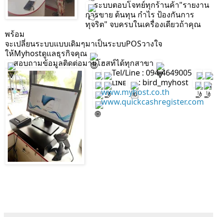
ระบบตอบโจทย์ทุกร้านค้า"รายงาน
การขาย ต้นทุน กำไร ป้องกันการ
ทุจริต" จบครบในเครื่องเดียวถ้าคุณ
พร้อม
จะเปลี่ยนระบบแบบเดิมๆมาเป็นระบบPOSวางใจ
ให้Myhostดูแลธุรกิจคุณ
สอบถามข้อมูลติดต่อมายโฮสท์ได้ทุกสาขา
 Tel/Line : 094-4649005 
 ʟɪɴᴇ 
 : bird_myhost  
www.myhost.co.th
www.quickcashregister.com