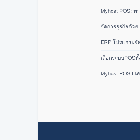
คำนวณปันผลอัตโนม
Myhost POS: ทางเ
บัญชีเชิงลึก คุมก
จัดการธุรกิจด้ว
ระบบสากล
ERP โปรแกรมจัด
เลือกระบบPOSทั้
Myhost POS I เคร