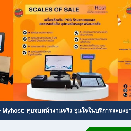
 Myhost: คุยจบหน้างานจริง อุ่นใจในบริการระยะย