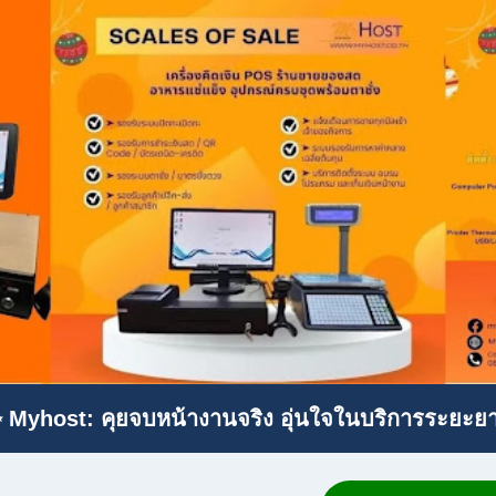
 Myhost: คุยจบหน้างานจริง อุ่นใจในบริการระยะย