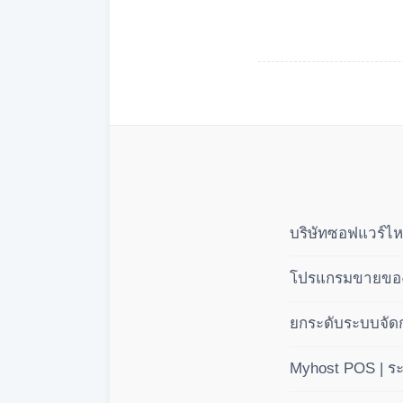
บริษัทซอฟแวร์ไห
โปรแกรมขายของส
ยกระดับระบบจัดก
แบบมืออาชีพ 3 
Myhost POS | ร
(BOM)