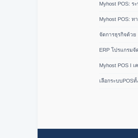
Myhost POS: ระบ
คำนวณปันผลอัตโนม
Myhost POS: ทางเ
บัญชีเชิงลึก คุมก
จัดการธุรกิจด้ว
ระบบสากล
ERP โปรแกรมจัด
Myhost POS I เคร
เลือกระบบPOSทั้