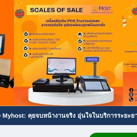
 Myhost: คุยจบหน้างานจริง อุ่นใจในบริการระยะย