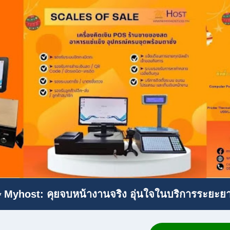
 Myhost: คุยจบหน้างานจริง อุ่นใจในบริการระยะย