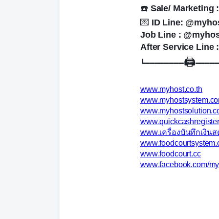
☎️
Sale/ Marketing 
💌
ID Line: @myho
Job Line : @myhos
After Service Line
🖨️
┗━━━━━━━━
━━━━
www.myhost.co.th
www.myhostsystem.c
www.myhostsolution.
www.quickcashregiste
www.เครื่องบันทึกเงิน
www.foodcourtsystem
www.foodcourt.cc
www.facebook.com/m