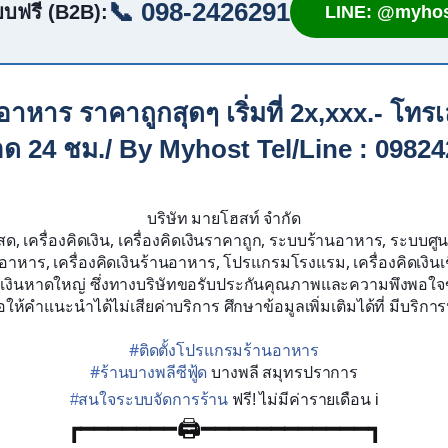
📞 098-2426291
บฟรี (B2B):
LINE: @myhos
หาร ราคาถูกสุดๆ เริ่มที่ 2x,xxx.- โทรเล
ลอด 24 ชม./ By Myhost Tel/Line : 0982
บริษัท มายโฮสท์ จำกัด
สด, เครื่องคิดเงิน, เครื่องคิดเงินราคาถูก, ระบบร้านอาหาร, ระบบศูน
าหาร, เครื่องคิดเงินร้านอาหาร, โปรแกรมโรงแรม, เครื่องคิดเงินเชีย
คิดเงินหาดใหญ่ ซึ่งทางบริษัทขอรับประกันคุณภาพและความพึงพอใจข
ห้คำแนะนำได้ไม่เสียค่าบริการ ศึกษาข้อมูลเพิ่มเติมได้ที่ มีบริก
#
ติดตั้งโปรแกรมร้านอาหาร
#
ร้านบางพลีซีฟู้ด
บางพลี สมุทรปราการ
#
สนใจระบบจัดการร้าน
ฟรี! ไม่มีค่ารายเดือน i
┏━━━━━━━
🖨️
━━━━━━━━━━━━┓