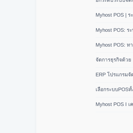
ยกระดับระบบจัดก
แบบมืออาชีพ 3 
Myhost POS | ร
(BOM)
Myhost POS: ระบ
คำนวณปันผลอัตโนม
Myhost POS: ทางเ
บัญชีเชิงลึก คุมก
จัดการธุรกิจด้ว
ระบบสากล
ERP โปรแกรมจัด
เลือกระบบPOSทั้
Myhost POS I เคร