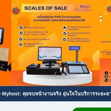
 Myhost: คุยจบหน้างานจริง อุ่นใจในบริการระยะย