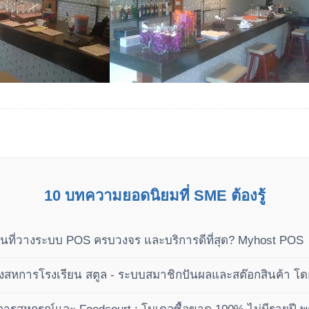
10 บทความยอดนิยมที่ SME ต้องรู้
นที่วางระบบ POS ครบวงจร และบริการดีที่สุด? Myhost POS
หการโรงเรียน สตูล - ระบบสมาชิกปันผลและสต๊อกสินค้า โ