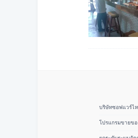
บริษัทซอฟแวร์ไห
โปรแกรมขายของส