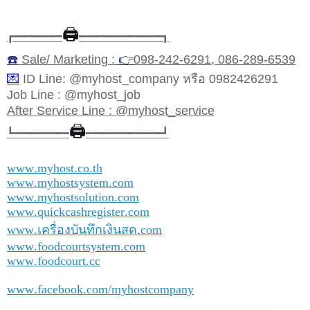
🖨️
┏━━━━━━━
━━━━━━━━━━━━┓
☎️
Sale/ Marketing :
👉
098-242-6291, 086-289-6539
💌
ID Line: @myhost_company หรือ 0982426291
Job Line : @myhost_job
After Service Line : @myhost_service
🖨️
┗━━━━━━━━
━━━━━━━━━━━┛
www.myhost.co.th
www.myhostsystem.com
www.myhostsolution.com
www.quickcashregister.com
www.เครื่องบันทึกเงินสด.com
www.foodcourtsystem.com
www.foodcourt.cc
www.facebook.com/myhostcompany