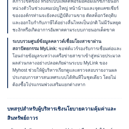
สภาวะขัดข้อง หรือระบบแพลตฟอร์มอีคอมเมิร์ซภายนอก
หน่วงตัวในช่วงแคมเปญใหญ่ หน้าน้านและจุดแคชเชียร์
ขององค์กรท่านจะยังคงปฏิบัติงานขาย ตัดสต็อกวัตถุดิบ
และออกใบกำกับภาษีได้อย่างลื่นไหลเป็นปกติ ไม่มีวันหยุด
ชะงักหรือเกิดอาการอัมพาตตามระบบภายนอกเด็ดขาด
ระบบรวมศูนย์ข้อมูลคลาวด์เชื่อมโยงสาขาผ่าน
สถาปัตยกรรม MyLink:
ซอฟต์แวร์รองรับการเชื่อมต่อและ
โอนถ่ายข้อมูลระหว่างเครือข่ายสาขาเข้าสู่หน่วยประมวล
ผลส่วนกลางอย่างปลอดภัยผ่านระบบ MyLink ของ
Myhost ช่วยให้ผู้บริหารเรียกดูและตรวจสอบรายงานผล
ประกอบการสารสนเทศระบบได้ทันทีในชุดเดียว โดยไม่
ต้องซื้อโปรแกรมพ่วงเสริมแยกต่างหาก
บทสรุปสำหรับผู้บริหารเชิงนโยบายความคุ้มค่าและ
สินทรัพย์ถาวร