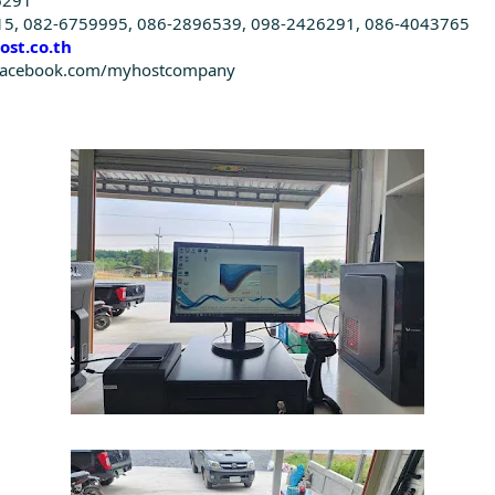
15, 082-6759995, 086-2896539, 098-2426291, 086-4043765
st.co.th
ww.facebook.com/myhostcompany