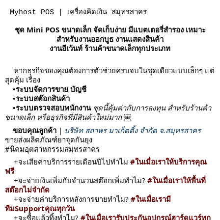
Myhost POS | เครื่องคิดเงิน สมุทรสาคร
ชุด Mini POS ขนาดเล็ก จัดเก็บง่าย มีแบตเตอรี่สำรอง
เหมาะ
สำหรับงานออกบูธ งานแสดงสินค้า
งานอีเว้นท์ ร้านค้าขนาดเล็กทุกประเภท
หากธุรกิจของคุณต้องการตัวช่วยครบจบในชุดเดียวแบบเล็กๆ แต่
สุดคุ้ม เรื่อง
•ระบบจัดการขาย บัญชี
•ระบบสต๊อกสินค้า
•ระบบตรวจสอบพนักงาน
ชุดนี้คุ้มค่ากับการลงทุน สำหรับร้านค้า
ขนาดเล็ก หรือธุรกิจที่มีสินค้าใหม่มาก
￼
ขอบคุณลูกค้า
|
บริษัท สถาพร มาเก็ตติ้ง จำกัด จ.สมุทรสาคร
ขายส่งผลิตภัณฑ์ยาจุดกันยุง
#นิคมอุตสาหกรรมสมุทรสาคร
+จะเสียค่าบริการรายเดือนปีไปทำไม
#ในเมื่อเราให้บริการคุณ
ฟรี
+จะจ่ายเงินเพิ่มกับจำนวนสต๊อกเพิ่มทำไม?
#ในเมื่อเราให้พื้นที่
สต๊อกไม่จำกัด
+จะจ่ายค่าบริการหลังการขายทำไม?
#ในเมื่อเรามี
ทีมSupportคุณทุกวัน
+จะซื้อแล้วทิ้งทำไม?
#ในเมื่อเรารับประกันอุปกรณ์ฮาร์ดแวร์ทุก