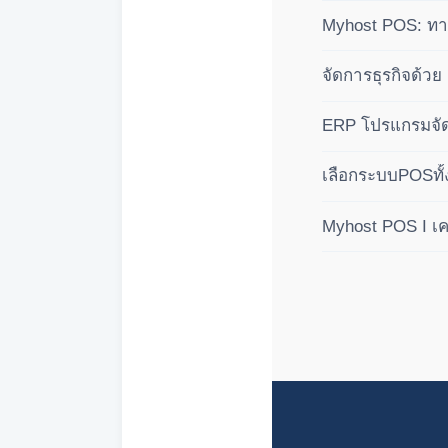
Myhost POS: ทางเ
บัญชีเชิงลึก คุมก
จัดการธุรกิจด้ว
ระบบสากล
ERP โปรแกรมจัด
เลือกระบบPOSทั้
Myhost POS I เคร