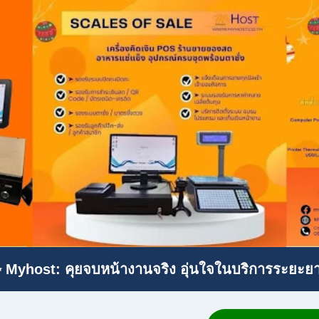
 Myhost: คุยจบหน้างานจริง อุ่นใจในบริการระยะย