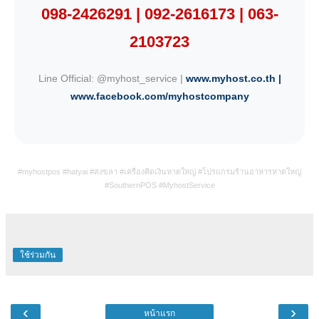
098-2426291 | 092-2616173 | 063-
2103723
Line Official: @myhost_service |
www.myhost.co.th |
www.facebook.com/myhostcompany
#myhostpos #hatyai #สงขลา #เครื่องคิดเงินหาดใหญ่ #โปรแกรมร้านอาหารหาดใหญ่
#SouthernPOS #MyhostService
ใช้ร่วมกัน
‹
›
หน้าแรก