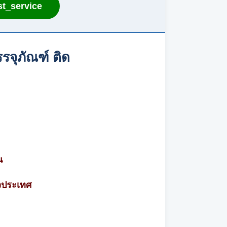
t_service
รจุภัณฑ์ ติด
น
วประเทศ