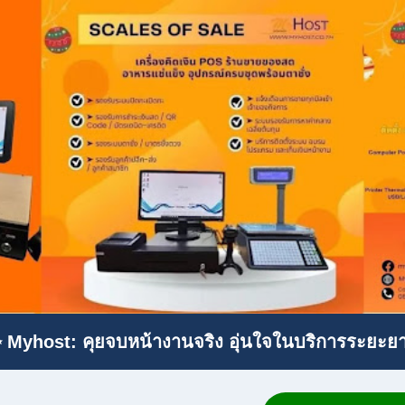
 Myhost: คุยจบหน้างานจริง อุ่นใจในบริการระยะย