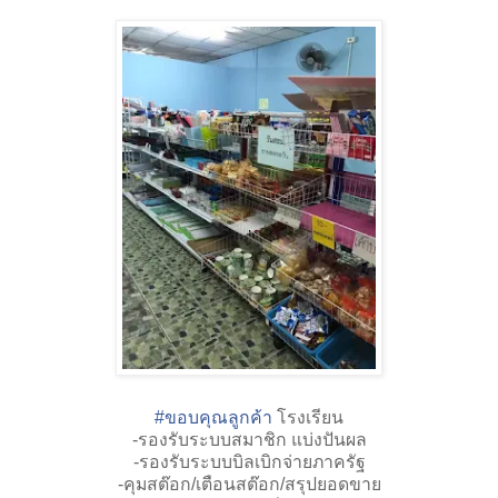
#
ขอบคุณลูกค้า
โรงเรียน
-รองรับระบบสมาชิก แบ่งปันผล
-รองรับระบบบิลเบิก
จ่ายภาครัฐ
-คุมสต๊อก/เตือนสต๊อก/สรุปยอดขาย