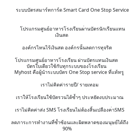
ระบบบัตรสมาร์ทการ์ด Smart Card One Stop Service
🌍
🌎
🌍
🌎
โปรแกรมศูนย์อาหารโรงเรียนผ
่านบัตรนักเรียนแทน
🌍
🌎
เงินสด
🌍
🌎
องค์กรไหนไร้เงินสด องค์กรนั้นลดการทุจริต
💸
💸
💸
💸
โปรแกรมศูนย์อาหารโรงเรียน ผ่านบัตรแทนเงินสด
บัตรใบเดียวใช้กับทุกระบบขอ
งโรงเรียน
Myhost คือผู้นำระบบบัตร One Stop service ที่แท้ทรู
👍
เราไม่คิดค่ารายปี/ รายเทอม
👍
เราให้โรงเรียนใช้บัตรวนได้
ซ้ำๆ ประหยัดงบประมาณ
👍
เราไม่คิดค่าส่ง SMS โรงเรียนไม่ต้องสิ้นเปลืองค
่าSMS
👍
ลดภาระการทำงานที่ซํ้าซ้อนแ
ละผิดพลาดของมนุษย์ได้ถึง
👍
90%