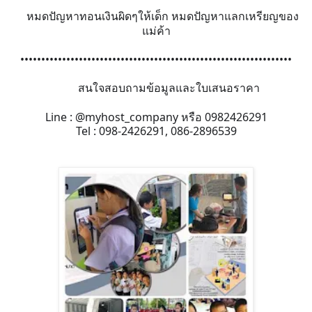
หมดปัญหาทอนเงินผิดๆให้เด็ก
หมดปัญหาแลกเหรียญของ
👍
แม่ค้า
••••••••••••••••••••••••••
••••••••••••••••••••••••••
•••••••••••••
สนใจสอบถามข้อมูลและใบเสนอร
าคา
💁‍♂️
💁‍♂️
Line : @myhost_company หรือ 0982426291
Tel : 098-2426291, 086-2896539