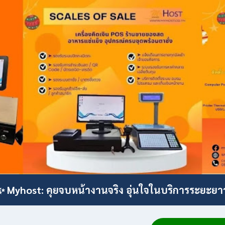
✨ Myhost: คุยจบหน้างานจริง อุ่นใจในบริการระยะยา