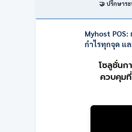
🤝 ปรึกษาระ
Myhost POS: ก
กำไรทุกจุด แล
โซลูชั่นก
ควบคุมที