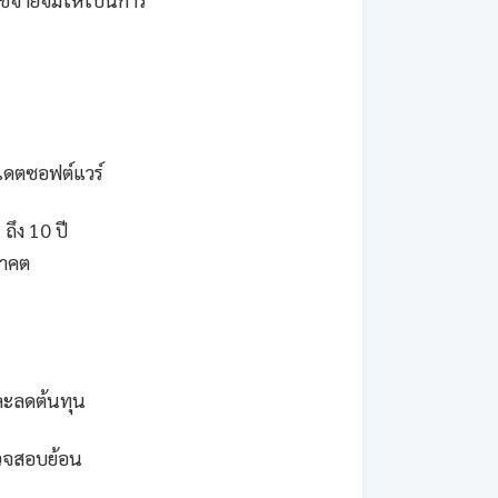
ัปเดตซอฟต์แวร์
ถึง 10 ปี
นาคต
และลดต้นทุน
รวจสอบย้อน