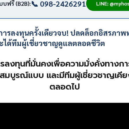
📞 098-2426291
บบฟรี (B2B):
LINE: @myhos
ารลงทุนครั้งเดียวจบ! ปลดล็อกอิสรภาพท
ะได้ทีมผู้เชี่ยวชาญดูแลตลอดชีวิต
ารลงทุนที่มั่นคงเพื่อความมั่งคั่งทางก
่สมบูรณ์แบบ และมีทีมผู้เชี่ยวชาญเคี
ตลอดไป