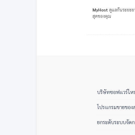
MyHost
ดูแลกันระยะยา
สุดของคุณ
บริษัทซอฟแวร์ไหน
โปรแกรมขายของสห
ยกระดับระบบจัดกา
อาชีพ 3 เฟส