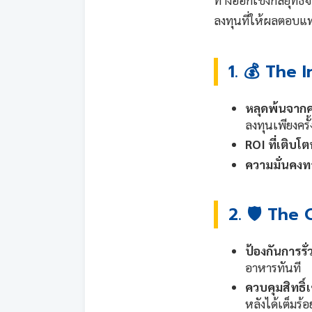
ลงทุนที่ให้ผลตอบแทน
1. 💰 The
หลุดพ้นจากค
ลงทุนเพียงครั
ROI ที่เติบโต
ความมั่นคงท
2. 🛡️ The 
ป้องกันการรั
อาหารทันที
ควบคุมสิทธิ์
หลังได้เต็มร้อ