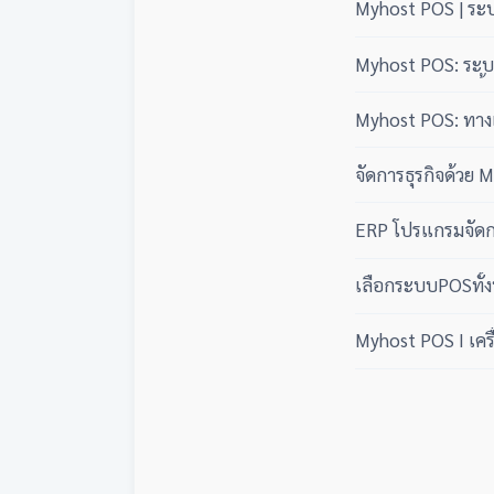
Myhost POS | ระ
Myhost POS: ระบบ
ปันผลอัตโนมัติ (ซื
Myhost POS: ทางเล
คุมกำไรได้เหนือกว่
จัดการธุรกิจด้วย
สากล
ERP โปรแกรมจัดกา
เลือกระบบPOSทั้ง
Myhost POS I เครื่